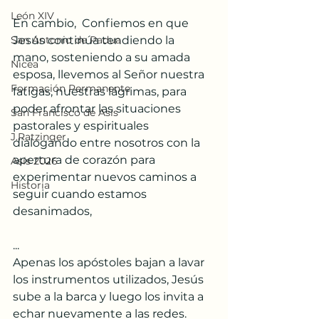
León XIV
En cambio,  Confiemos en que 
San Antonio de Padua
Jesús continúa tendiendo la 
mano, sosteniendo a su amada 
Nicea
esposa, llevemos al Señor nuestra 
Formación Permanente
fatigas, nuestras lágrimas, para 
poder afrontar las situaciones 
San Francisco de Asís
pastorales y espirituales 
J.Ratzinger
dialogando entre nosotros con la 
apertura de corazón para 
Asís 2026
experimentar nuevos caminos a 
Historia
seguir cuando estamos 
desanimados, 
... 
Apenas los apóstoles bajan a lavar 
los instrumentos utilizados, Jesús 
sube a la barca y luego los invita a 
echar nuevamente a las redes.