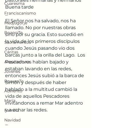
pastorales hermanas y hermanos 
Cuaresma
Buena tarde
Franciscanismo
...
El Señor nos ha salvado, nos ha 
Medjugorje
llamado. No por nuestras obras 
BoanoiTe
sino por su gracia. Esto sucedió en 
la vida de los primeros discípulos 
Sacramentos
cuando Jesús pasando vio dos 
Cáritas
barcas junto a la orilla del Lago.  Los 
Arquitectura
Pescadores habían bajado y 
estaban lavando en las redes, 
Jóvenes
entonces Jesús subió a la barca de 
BoaxenTe
Simón y después de haber 
hablado a la multitud cambió la 
Adviento
vida de aquellos Pescadores 
María
invitándonos a remar Mar adentro 
y a echar las redes. 
Familia
Navidad
...