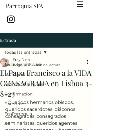
Parroquia SFA
Entrada
Todas las entradas
Fray Dino
Todas las entradas
7 ago 2023
6 min de lectura
El Papa Francisco a la VIDA
Mail Semanal
CONSAGRADA en Lisboa 3-
Fábrica de la Iglesia
8-23
Confirmación
  Queridos hermanos obispos, 
Bautismo
queridos sacerdotes, diáconos 
EcoParroquia
consagradas, consagrados 
seminaristas, queridos agentes 
5+1