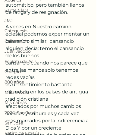
Abuelos
automático, pero también llenos 
Santa Clara
de fatiga y de resignación. 
...
JMJ
A veces en Nuestro camino 
Catequesis
eclesial podemos experimentar un 
Cafarnaúm
cansancio similar,  cansancio
alguien decía: temo el cansancio 
Juan Jacobo
de los buenos
Espíritu de Asís
cansancio cuando nos parece que 
entre las manos solo tenemos 
Colegio
redes vacías
800 años
es un sentimiento bastante 
difundido en los países de antigua 
Matrimonio
tradición cristiana
Mis cabras
afectados por muchos cambios 
2024, San José
sociales y culturales y cada vez 
más marcados por la indiferencia a 
San José
Dios Y por un creciente 
Retiro de Emaús