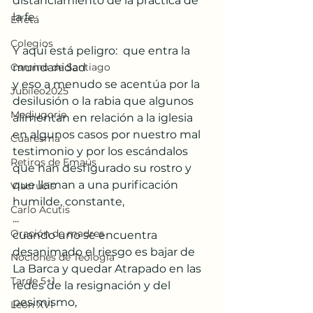
distanciamiento de la práctica de 
la fe
Effetá
Colegios
Y aquí está peligro:  que entra la 
Camino de Santiago
mundanidad
y eso a menudo se acentúa por la 
Jubileo2025
desilusión o la rabia que algunos 
Medjugorje
alimentan en relación a la iglesia 
en algunos casos por nuestro mal 
Cuaresma
testimonio y por los escándalos 
Retiros de Emaús
que han desfigurado su rostro y 
que llaman a una purificación 
Viacrucis
humilde, constante, 
Carlo Acutis
...
Oración de madres
cuando uno se encuentra 
desanimado el riesgo es bajar de 
Nociones de Teología
La Barca y quedar Atrapado en las 
Tarde 5+1
redes de la resignación y del 
pesimismo, 
León XVI