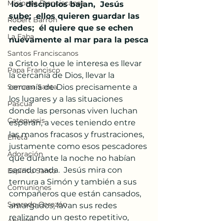
Misiones Franciscanas
 los discípulos bajan,  Jesús 
sube;  ellos quieren guardar las 
Robert Barron
redes;  él quiere que se echen 
La Faba
nuevamente al mar para la pesca
Santos Franciscanos
a Cristo lo que le interesa es llevar 
Papa Francisco
la cercanía de Dios, llevar la 
Semana Santa
cercanía de Dios precisamente a 
los lugares y a las situaciones 
Pascua
donde las personas viven luchan 
Catequesis
esperan, a veces teniendo entre 
las manos fracasos y frustraciones, 
Effetá
justamente como esos pescadores 
Adoración
que durante la noche no habían 
sacado nada.  Jesús mira con 
Espíritu Santo
ternura a Simón y también a sus 
Comuniones
compañeros que están cansados, 
Sagrado Corazón
amargados, lavan sus redes 
realizando un gesto repetitivo,    