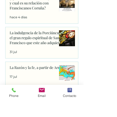
y cual es su relación con
Franciscanos Coruña?
hace 4 días
La indulgencia de la Porciúncula:
el gran regalo espiritual de San
Francisco que este año adquiere
un significado único
31 jul
La Razón y la fe, a partir de Arrio
17 jul
Phone
Email
Contacto
Monasterio de San Francisco y
Tumba de Dante. Rávena.
12 jul