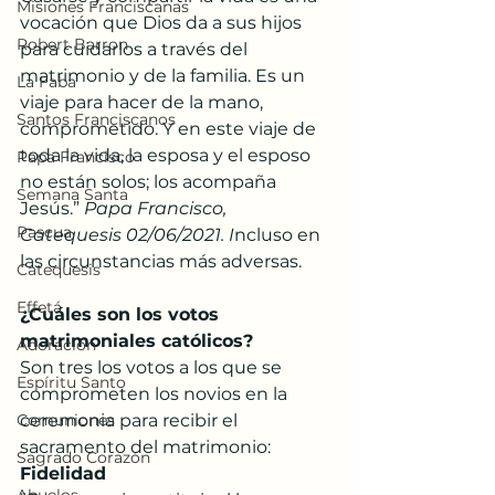
Misiones Franciscanas
vocación que Dios da a sus hijos 
Robert Barron
para cuidarlos a través del 
matrimonio y de la familia. Es un 
La Faba
viaje para hacer de la mano, 
Santos Franciscanos
comprometido. Y en este viaje de 
toda la vida, la esposa y el esposo 
Papa Francisco
no están solos; los acompaña 
Semana Santa
Jesús.” 
Papa Francisco, 
Pascua
Catequesis 02/06/2021. I
ncluso en 
las circunstancias más adversas.
Catequesis
Effetá
¿Cuáles son los votos 
matrimoniales católicos?
Adoración
Son tres los votos a los que se 
Espíritu Santo
comprometen los novios en la 
Comuniones
ceremonia para recibir el 
sacramento del matrimonio:
Sagrado Corazón
Fidelidad