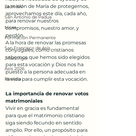
la misión de María de protegernos, 
León XIV
aprovechamos este día, cada año, 
San Antonio de Padua
para renovar nuestros 
Nicea
compromisos, nuestro amor, y 
perdón. 
Formación Permanente
A la hora de renovar las promesas 
San Francisco de Asís
conyugales, como cristianos 
sabemos que hemos sido elegidos 
J.Ratzinger
para esta vocación y Dios nos ha 
Asís 2026
puesto a la persona adecuada en 
Historia
la vida para cumplir esta vocación.
La importancia de renovar votos 
matrimoniales
Vivir en gracia es fundamental 
para que el matrimonio cristiano 
siga siendo fecundo en sentido 
amplio. Por ello, un propósito para 