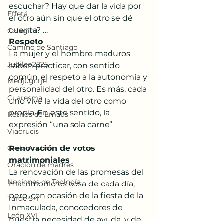
escuchar? Hay que dar la vida por 
Effetá
el otro aún sin que el otro se dé 
cuenta? …
Colegios
Respeto
Camino de Santiago
La mujer y el hombre maduros 
Jubileo2025
saben practicar, con sentido 
común, el respeto a la autonomía y 
Medjugorje
personalidad del otro. Es más, cada 
Cuaresma
uno vive la vida del otro como 
propia. En este sentido, la 
Retiros de Emaús
expresión “una sola carne”
Viacrucis
Carlo Acutis
Renovación de votos 
matrimoniales
Oración de madres
La renovación de las promesas del 
Nociones de Teología
matrimonio es cosa de cada día, 
pero, con ocasión de la fiesta de la 
Tarde 5+1
Inmaculada, conocedores de 
León XVI
nuestra necesidad de ayuda, y de 