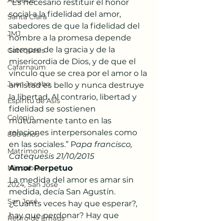
Abuelos
“Es necesario restituir el honor 
social a la fidelidad del amor, 
Santa Clara
sabedores de que la fidelidad del 
JMJ
hombre a la promesa depende 
siempre de la gracia y de la 
Catequesis
misericordia de Dios, y de que el 
Cafarnaúm
vínculo que se crea por el amor o la 
Juan Jacobo
amistad es bello y nunca destruye 
la libertad. Al contrario, libertad y 
Espíritu de Asís
fidelidad se sostienen 
Colegio
mutuamente tanto en las 
relaciones interpersonales como 
800 años
en las sociales.” P
apa francisco, 
Matrimonio
Catequesis 21/10/2015
Mis cabras
Amor Perpetuo
La medida del amor es amar sin 
2024, San José
medida, decía San Agustín. 
San José
¿Cuánts veces hay que esperar?, 
hay que perdonar? Hay que 
Retiro de Emaús