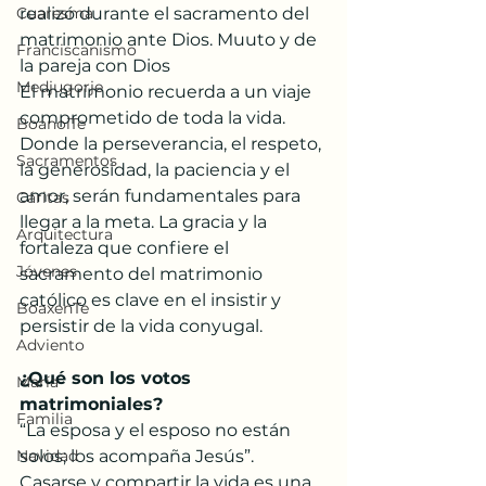
Cuaresma
realizó durante el sacramento del 
matrimonio ante Dios. Muuto y de 
Franciscanismo
la pareja con Dios
Medjugorje
El matrimonio recuerda a un viaje 
comprometido de toda la vida. 
BoanoiTe
Donde la perseverancia, el respeto, 
Sacramentos
la generosidad, la paciencia y el 
amor, serán fundamentales para 
Cáritas
llegar a la meta. La gracia y la 
Arquitectura
fortaleza que confiere el 
Jóvenes
sacramento del matrimonio 
católico es clave en el insistir y 
BoaxenTe
persistir de la vida conyugal.
Adviento
¿Qué son los votos 
María
matrimoniales?
Familia
“La esposa y el esposo no están 
Navidad
solos; los acompaña Jesús”. 
Casarse y compartir la vida es una 