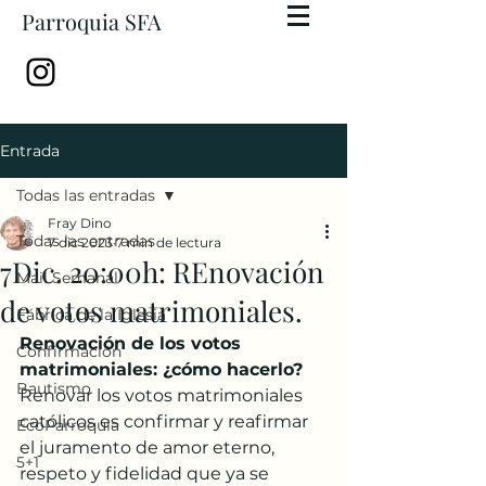
Parroquia SFA
Entrada
Todas las entradas
Fray Dino
Todas las entradas
7 dic 2023
7 min de lectura
7Dic. 20:00h: REnovación
Mail Semanal
de votos matrimoniales.
Fábrica de la Iglesia
Renovación de los votos 
Confirmación
matrimoniales: ¿cómo hacerlo?
Bautismo
Renovar los votos matrimoniales 
católicos es confirmar y reafirmar 
EcoParroquia
el juramento de amor eterno, 
5+1
respeto y fidelidad que ya se 