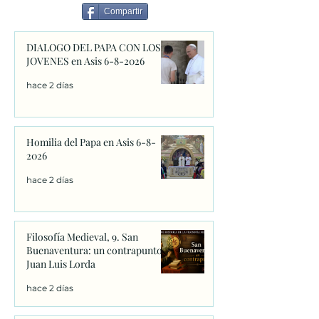
Lorda
Compartir
DIALOGO DEL PAPA CON LOS
JOVENES en Asis 6-8-2026
hace 2 días
Homilia del Papa en Asis 6-8-
2026
hace 2 días
Filosofía Medieval, 9. San
Buenaventura: un contrapunto.
Juan Luis Lorda
hace 2 días