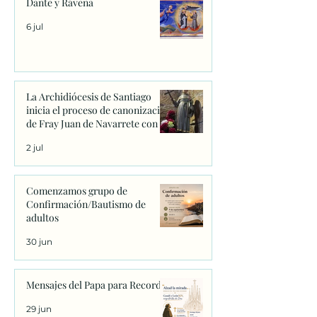
Dante y Rávena
6 jul
La Archidiócesis de Santiago
inicia el proceso de canonización
de Fray Juan de Navarrete con la
firma de los primeros decretos
2 jul
en Sanxenxo
Comenzamos grupo de
Confirmación/Bautismo de
adultos
30 jun
Mensajes del Papa para Recordar
29 jun