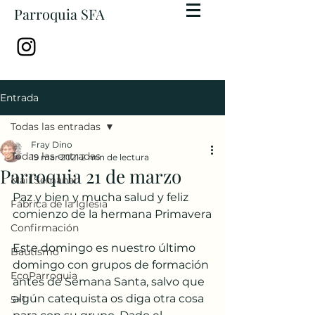
Parroquia SFA
Entrada
Todas las entradas
Fray Dino
Todas las entradas
19 mar 2021
2 min de lectura
Parroquia 21 de marzo
Mail Semanal
Paz y bien y mucha salud y feliz 
Fábrica de la Iglesia
comienzo de la hermana Primavera
Confirmación
Este domingo es nuestro último 
Bautismo
domingo con grupos de formación 
EcoParroquia
antes de Semana Santa, salvo que 
algún catequista os diga otra cosa 
5+1