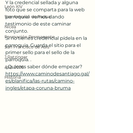
Y la credencial sellada y alguna 
León XIV
foto que se comparta para la web 
San Antonio de Padua
parroquial  vamos dando 
testimonio de este caminar 
Nicea
conjunto. 
Formación Permanente
Si no tienes credencial pídela en la 
parroquia. Guarda el sitio para el 
San Francisco de Asís
primer sello para el sello de la 
J.Ratzinger
parroquia. . 
¿Quieres saber dónde empezar?
Asís 2026
https://www.caminodesantiago.gal/
Historia
es/planifica/las-rutas/camino-
ingles/etapa-coruna-bruma