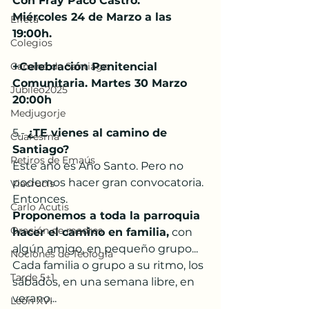
Con Fray Paco Castro.
Miércoles 24 de Marzo a las 
Effetá
19:00h.
Colegios
Camino de Santiago
+Celebración Penitencial 
Comunitaria. Martes 30 Marzo 
Jubileo2025
20:00h
Medjugorje
5.- 
¿TE vienes al camino de 
Cuaresma
Santiago?
Retiros de Emaús
Este año es Año Santo. Pero no 
podemos hacer gran convocatoria. 
Viacrucis
Entonces.
Carlo Acutis
Proponemos a toda la parroquia 
Oración de madres
hacer el camino en familia,
 con 
algún amigo, en pequeño grupo... 
Nociones de Teología
Cada familia o grupo a su ritmo, los 
Tarde 5+1
sábados, en una semana libre, en 
verano... 
León XVI