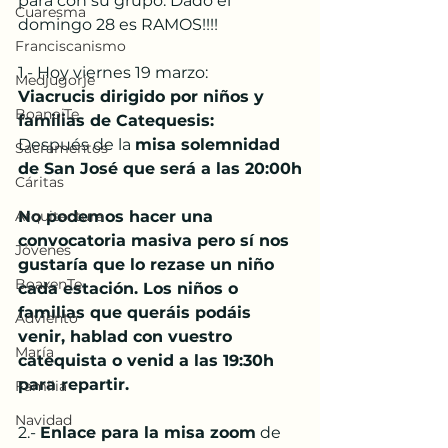
para con su grupo. Dado el 
Cuaresma
domingo 28 es RAMOS!!!!
Franciscanismo
1.- Hoy viernes 19 marzo: 
Medjugorje
Viacrucis dirigido por niños y 
BoanoiTe
familias de Catequesis: 
Después de la 
misa solemnidad 
Sacramentos
de San José que será a las 20:00h
Cáritas
Arquitectura
No podemos hacer una 
convocatoria masiva pero sí nos 
Jóvenes
gustaría que lo rezase un niño 
BoaxenTe
cada estación. Los niños o 
familias que queráis podáis 
Adviento
venir, hablad con vuestro 
María
catequista o venid a las 19:30h 
para repartir.
Familia
Navidad
2.- 
Enlace para la misa zoom
 de 