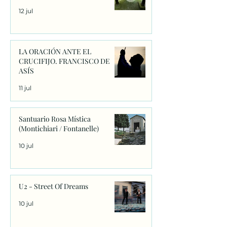
12 jul
LA ORACIÓN ANTE EL
CRUCIFIJO. FRANCISCO DE
ASÍS
11 jul
Santuario Rosa Mística
(Montichiari / Fontanelle)
10 jul
U2 - Street Of Dreams
10 jul