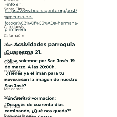
Abuelos
+info en : 
Santa Clara
https://www.buenagente.org/post/
concurso-de-
JMJ
fotogr%C3%A1f%C3%ADa-hermana-
Catequesis
primavera
Cafarnaúm
4.- Actividades parroquia 
Juan Jacobo
Cuaresma 21.
Espíritu de Asís
+Misa solemne por San José:  19 
Colegio
de marzo. A las 20:00h.
800 años
 ¿Tienes ya el imán para tu 
nevera con la imagen de nuestro 
Matrimonio
San José?
Mis cabras
2024, San José
+Encuentro Formación: 
"Después de cuarenta días 
San José
caminando, ¿Qué nos queda?"
Retiro de Emaús