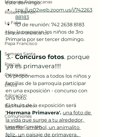
Misiones Franciscanas
este domingo. 
tps://us02web.zoom.us/j/742263
Robert Barron
88183
La Faba
ID de reunión: 742 2638 8183
Hoy la preparan los niños de 3ro 
Santos Franciscanos
Primaria por ser tercer domingo. 
Papa Francisco
Semana Santa
3.- 
Concurso fotos
. porque 
Pascua
ya es primavera!!!!
Catequesis
Os proponemos a todos los niños y 
familias de la parroquia participar 
Effetá
en una exposición - concurso con 
Adoración
una foto. 
El título de la exposición será
Espíritu Santo
'Hermana Primavera'. 
una foto de 
Comuniones
la vida que surge a tu alrededor, 
Sagrado Corazón
una flor, un árbol, un animalito 
feliz., un paisaje de primavera..  