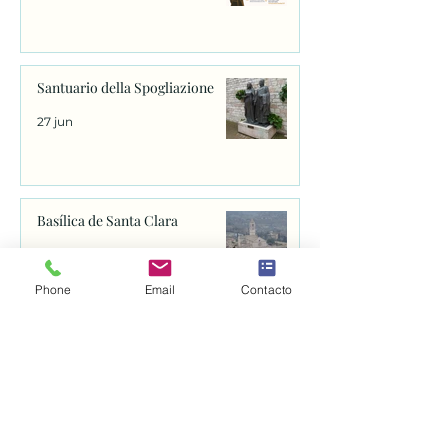
Santuario della Spogliazione
27 jun
Basílica de Santa Clara
25 jun
Phone
Email
Contacto
Abren el proceso para canonizar
a fray Juan de Navarrete, el santo
que se venera en Nantes desde
1528
25 jun