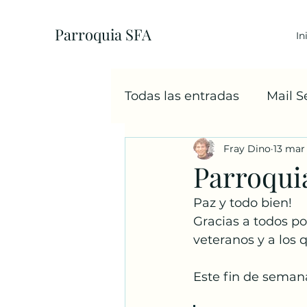
Parroquia SFA
In
Todas las entradas
Mail 
Fray Dino
13 mar
EcoParroquia
5+1
Parroqui
Paz y todo bien!
Sacramentos
Cáritas
Gracias a todos po
veteranos y a los 
Familia
Navidad
Este fin de seman