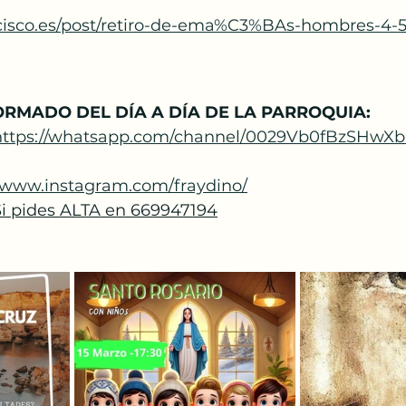
cisco.es/post/retiro-de-ema%C3%BAs-hombres-4-5
ORMADO DEL DÍA A DÍA DE LA PARROQUIA:
https://whatsapp.com/channel/0029Vb0fBzSH
//www.instagram.com/fraydino/
 Si pides ALTA en 669947194