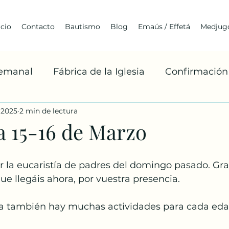
icio
Contacto
Bautismo
Blog
Emaús / Effetá
Medjugo
Semanal
Fábrica de la Iglesia
Confirmación
 2025
2 min de lectura
Cuaresma
Franciscanismo
Medjugorje
a 15-16 de Marzo
Arquitectura
Jóvenes
BoaxenTe
A
r la eucaristía de padres del domingo pasado. Grac
que llegáis ahora, por vuestra presencia.
Misiones Franciscanas
Robert Barron
La 
a también hay muchas actividades para cada eda