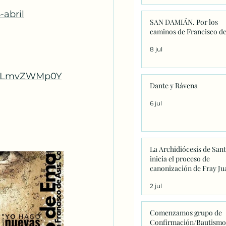
-abril
SAN DAMIÁN. Por los
caminos de Francisco de
8 jul
wXbLmvZWMp0Y
Dante y Rávena
6 jul
La Archidiócesis de San
inicia el proceso de
canonización de Fray Ju
Navarrete con la firma d
2 jul
primeros decretos en
Sanxenxo
Comenzamos grupo de
Confirmación/Bautismo