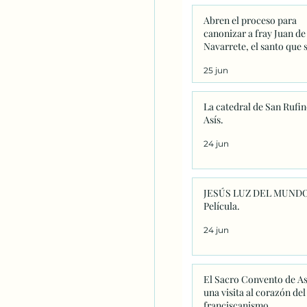
Abren el proceso para
canonizar a fray Juan de
Navarrete, el santo que 
venera en Nantes desde 
25 jun
La catedral de San Rufin
Asís.
24 jun
JESÚS LUZ DEL MUNDO
Película.
24 jun
El Sacro Convento de As
una visita al corazón del
franciscanismo