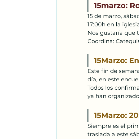
Santos Franciscanos
15marzo: Ro
15 de marzo, sába
17:00h en la iglesia
Adoración
Espíritu S
Nos gustaría que 
Coordina: Catequis
15Marzo: E
Este fin de semana
día, en este encu
Todos los confirm
ya han organizado
15Marzo: 20
Siempre es el prim
traslada a este sáb