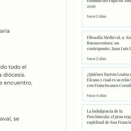
Homilia del Papa en Asis
Catequesis
Effetá
2026
hace 2 días
aría
Filosofía Medieval, 9. Sa
Buenaventura: un
contrapunto. Juan Luis 
hace 2 días
do todo el 
¿Quiénes fueron Loaísa 
 diócesis.
Elcano y cual es su relac
e encuentro.
con Franciscanos Coruñ
hace 4 días
La indulgencia de la
Porciúncula: el gran reg
val, se 
espiritual de San Franci
que este año adquiere u