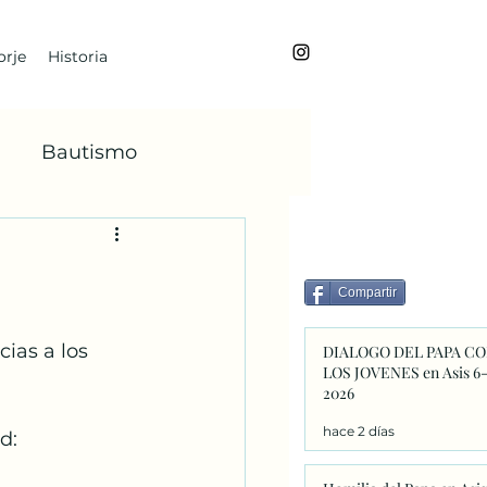
rje
Historia
Bautismo
BoanoiTe
Compartir
dviento
María
ias a los 
DIALOGO DEL PAPA C
LOS JOVENES en Asis 6
2026
Faba
hace 2 días
d: