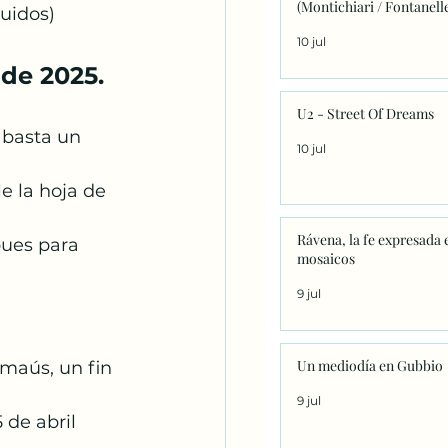
(Montichiari / Fontanell
guidos)
10 jul
de 2025.
U2 - Street Of Dreams
 basta un 
10 jul
e la hoja de 
Rávena, la fe expresada 
pues para 
mosaicos
9 jul
Un mediodía en Gubbio
maús, un fin 
9 jul
 de abril