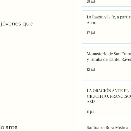
31 jul
significado único
La Razón y la fe, a partir
Arrio
n jóvenes que 
17 jul
Monasterio de San Fran
y Tumba de Dante. Ráve
12 jul
LA ORACIÓN ANTE EL
CRUCIFIJO. FRANCISC
ASÍS
11 jul
io ante 
Santuario Rosa Mística