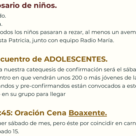
Papa Francisco
Semana Santa
Pascua
sario de niños.
do.
.
anto
todos los niños pasaran a rezar, al menos un avem
ta Patricia, junto con equipo Radio María.
ncuentro de ADOLESCENTES.
 nuestra catequesis de confirmación será el sába
entro en que vendrán unos 200 o más jóvenes de la
andos y pre-confirmandos están convocados a est
 en su grupo para llegar
:45: Oración Cena 
Boaxente.
er sábado de mes, pero éste por coincidir en carna
ado 15. 