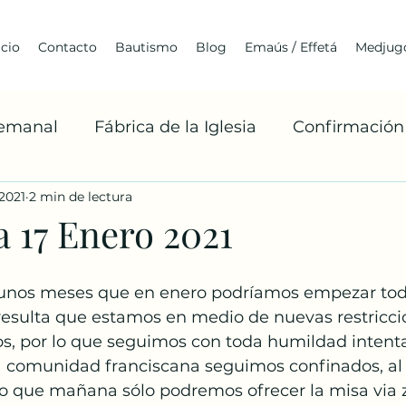
icio
Contacto
Bautismo
Blog
Emaús / Effetá
Medjugo
Semanal
Fábrica de la Iglesia
Confirmación
2021
2 min de lectura
Cuaresma
Franciscanismo
Medjugorje
 17 Enero 2021
Arquitectura
Jóvenes
BoaxenTe
A
nos meses que en enero podríamos empezar tod
resulta que estamos en medio de nuevas restricci
s, por lo que seguimos con toda humildad intenta
Misiones Franciscanas
Robert Barron
La 
 comunidad franciscana seguimos confinados, al
 lo que mañana sólo podremos ofrecer la misa via