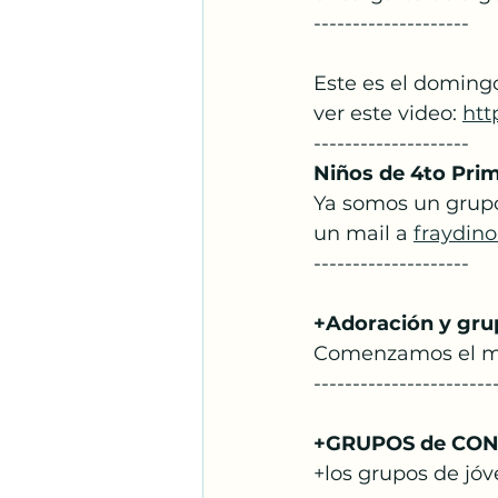
--------------------
Este es el domingo
ver este video: 
htt
--------------------
Niños de 4to Prim
Ya somos un grupo
un mail a 
fraydin
--------------------
+Adoración y gru
Comenzamos el mi
-----------------------
+GRUPOS de CO
+los grupos de jó