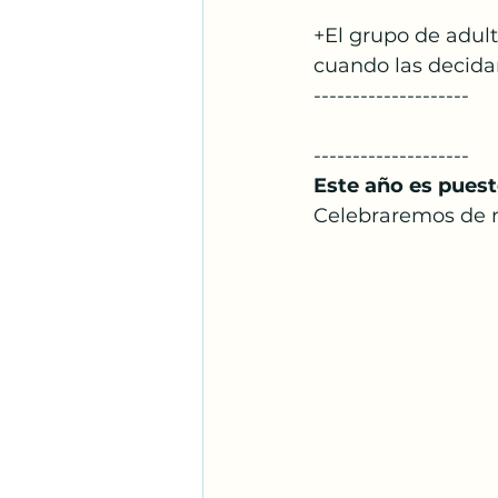
+El grupo de adult
cuando las decidan
--------------------
--------------------
Este año es puest
Celebraremos de m