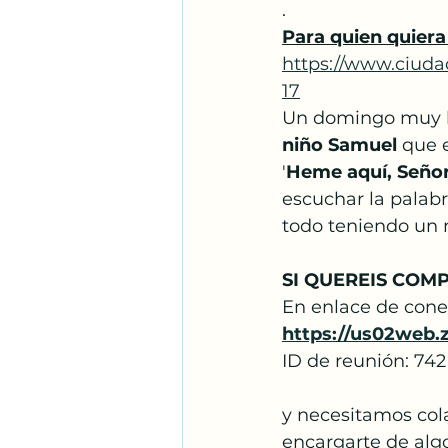
. 
Santos Franciscanos
Para quien quiera 
https://www.ciuda
17
Adoración
Espíritu S
Un domingo muy bon
niño Samuel 
que e
'
Heme aquí, Señor,
escuchar la palabr
todo teniendo un 
SI QUEREIS COMP
En enlace de conex
https://us02web.
ID de reunión: 742
y necesitamos cola
encargarte de alg