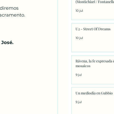
(Montichiari / Fontanell
 diremos 
10 jul
sacramento. 
U2 - Street Of Dreams
10 jul
 José. 
Rávena, la fe expresada 
mosaicos
9 jul
Un mediodía en Gubbio
9 jul