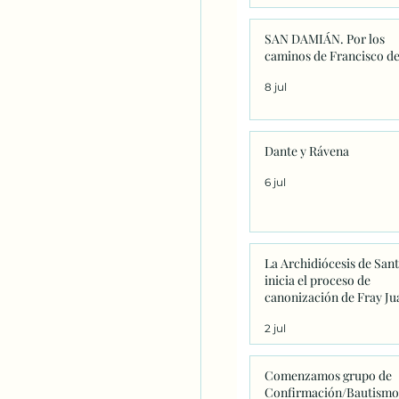
SAN DAMIÁN. Por los
caminos de Francisco de
8 jul
Dante y Rávena
6 jul
La Archidiócesis de San
inicia el proceso de
canonización de Fray Ju
Navarrete con la firma d
2 jul
primeros decretos en
Sanxenxo
Comenzamos grupo de
Confirmación/Bautismo