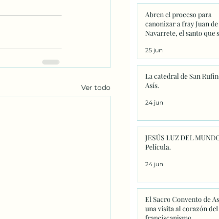
Abren el proceso para
canonizar a fray Juan de
Navarrete, el santo que 
venera en Nantes desde 
25 jun
La catedral de San Rufin
Asís.
Ver todo
24 jun
JESÚS LUZ DEL MUNDO
Película.
24 jun
El Sacro Convento de As
una visita al corazón del
franciscanismo