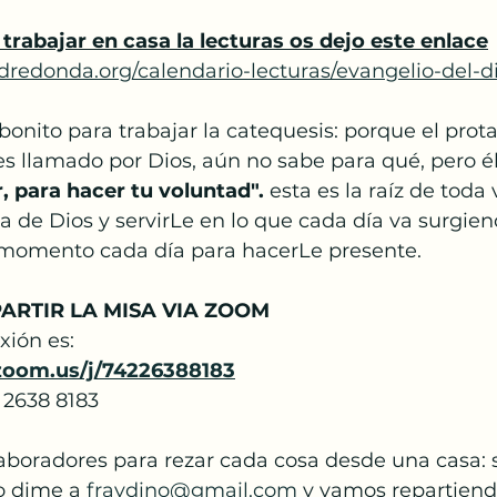
Papa Francisco
Semana Santa
Pascua
trabajar en casa la lecturas os dejo este enlace
dredonda.org/calendario-lecturas/evangelio-del-di
anto
ito para trabajar la catequesis: porque el protag
s llamado por Dios, aún no sabe para qué, pero é
 para hacer tu voluntad". 
esta es la raíz de toda 
a de Dios y servirLe en lo que cada día va surgien
momento cada día para hacerLe presente.
ARTIR LA MISA VIA ZOOM
ión es: 
zoom.us/j/74226388183
 2638 8183
boradores para rezar cada cosa desde una casa: s
o dime a 
fraydino@gmail.com
 y vamos repartien