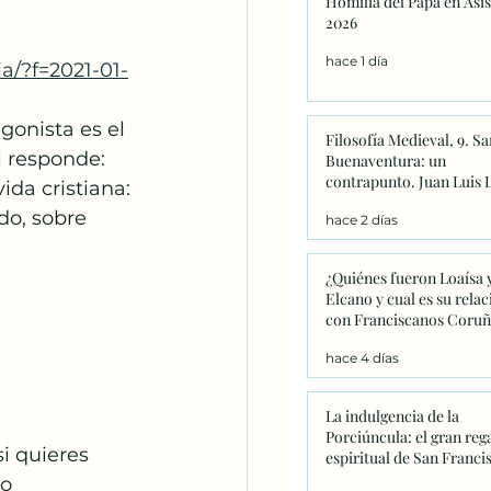
Homilia del Papa en Asis
Catequesis
Effetá
2026
hace 1 día
a/?f=2021-01-
onista es el 
Filosofía Medieval, 9. Sa
l responde: 
Buenaventura: un
contrapunto. Juan Luis 
vida cristiana: 
do, sobre 
hace 2 días
¿Quiénes fueron Loaísa 
Elcano y cual es su relac
con Franciscanos Coruñ
hace 4 días
La indulgencia de la
Porciúncula: el gran reg
i quieres 
espiritual de San Franci
que este año adquiere u
do