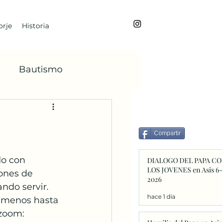
rje
Historia
Bautismo
BoanoiTe
Compartir
dviento
María
o con 
DIALOGO DEL PAPA C
LOS JOVENES en Asis 6
ones de 
2026
ndo servir. 
Faba
hace 1 día
 menos hasta 
 zoom: