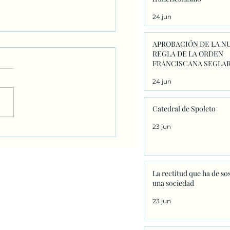
24 jun
APROBACIÓN DE LA N
REGLA DE LA ORDEN
FRANCISCANA SEGLAR
24 jun
Catedral de Spoleto
23 jun
 León XIV nombra nuevo
po para Honduras a
e PAtricio
La rectitud que ha de so
una sociedad
23 jun