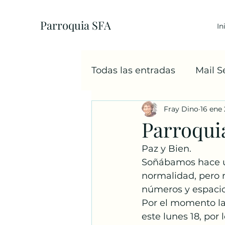
Parroquia SFA
In
Todas las entradas
Mail 
Fray Dino
16 ene 
EcoParroquia
5+1
Parroquia
Paz y Bien. 
Sacramentos
Cáritas
Soñábamos hace u
normalidad, pero 
números y espacio
Familia
Navidad
Por el momento la
este lunes 18, por