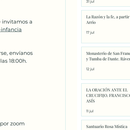
31 jul
significado único
La Razón y la fe, a partir
e invitamos a 
Arrio
infancia
17 jul
se, envíanos 
Monasterio de San Fran
y Tumba de Dante. Ráve
las 18:00h.
12 jul
LA ORACIÓN ANTE EL
CRUCIFIJO. FRANCISC
ASÍS
11 jul
h por zoom
Santuario Rosa Mística