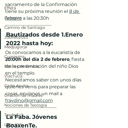
sacramento de la Confirmación 
Effetá
tiene su próxima reunión el 
8 de 
Colegios
febrero
 a las 20:30h
---------------------------
Camino de Santiago
Bautizados desde 1.Enero 
Jubileo2025
2022 hasta hoy:
Medjugorje
Os convocamos a la eucaristía de 
Cuaresma
20:00h del día 2 de febrero
, fiesta 
de la presentación del niño Dios 
Retiros de Emaús
en el templo. 
Viacrucis
Necesitamos saber con unos días 
Carlo Acutis
quienes venis para preparar las 
cosas. envíanos un mail a 
Oración de madres
fraydino@gmail.com
Nociones de Teología
------------------------------
Tarde 5+1
La Faba. Jóvenes 
León XVI
BoaxenTe. 