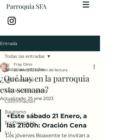
Parroquia SFA
Entrada
Todas las entradas
Fray Dino
Todas las entradas
20 ene 2023
2 min de lectura
¿Qué hay en la parroquia
Mail Semanal
esta semana?
Fábrica de la Iglesia
Actualizado:
25 ene 2023
Confirmación
Bautismo
+Este sábado 21 Enero, a 
EcoParroquia
las 21:00h: Oración Cena
5+1
Los jóvenes Boaxente te invitan a 