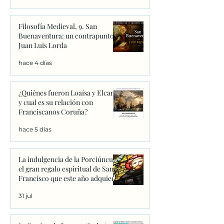
Filosofía Medieval, 9. San
Buenaventura: un contrapunto.
Juan Luis Lorda
hace 4 días
¿Quiénes fueron Loaísa y Elcano
y cual es su relación con
Franciscanos Coruña?
hace 5 días
La indulgencia de la Porciúncula:
el gran regalo espiritual de San
Francisco que este año adquiere
un significado único
31 jul