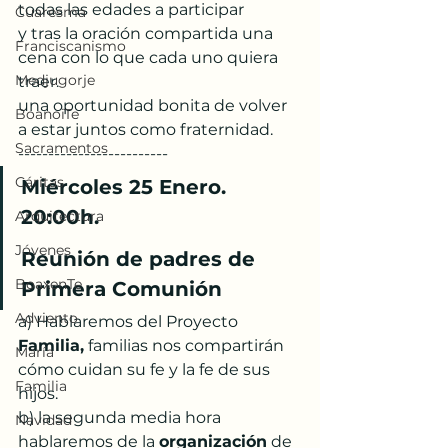
todas las edades a participar
Cuaresma
y tras la oración compartida una 
Franciscanismo
cena con lo que cada uno quiera 
Medjugorje
traer.
una oportunidad bonita de volver 
BoanoiTe
a estar juntos como fraternidad.
Sacramentos
-------------------------
Cáritas
Miércoles 25 Enero. 
20:00h.
Arquitectura
Jóvenes
Reunión de padres de 
BoaxenTe
Primera Comunión
Adviento
a) Hablaremos del Proyecto 
Familia,
 familias nos compartirán 
María
cómo cuidan su fe y la fe de sus 
Familia
hijos.
b) la segunda media hora 
Navidad
hablaremos de la 
organización
 de 