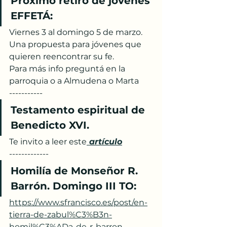
Próximo retiro de jóvenes 
EFFETÁ:
Viernes 3 al domingo 5 de marzo.
Una propuesta para jóvenes que 
quieren reencontrar su fe.
Para más info preguntá en la 
parroquia o a Almudena o Marta
-----------
Testamento espiritual de 
Benedicto XVI.
Te invito a leer este
 artículo
-------------
Homilía de Monseñor R. 
Barrón. Domingo III TO:
https://www.sfrancisco.es/post/en-
tierra-de-zabul%C3%B3n-
homil%C3%ADa-de-r-barron