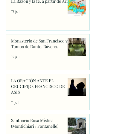
La Razón y la fe, a partir de Arrio
17 jul
Monasterio de San Francisco y
Tumba de Dante. Rávena.
12 jul
LA ORACIÓN ANTE EL
CRUCIFIJO. FRANCISCO DE
ASÍS
11 jul
Santuario Rosa Mística
(Montichiari / Fontanelle)