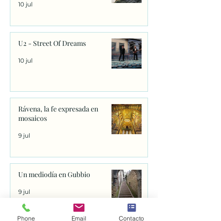
10 jul
U2 - Street Of Dreams
10 jul
Rávena, la fe expresada en
mosaicos
9 jul
Un mediodía en Gubbio
9 jul
Phone
Email
Contacto