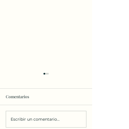
Comentarios
Bendición de los
Escribir un comentario...
Comenzamos grupo de
Confirmación/Bautismo