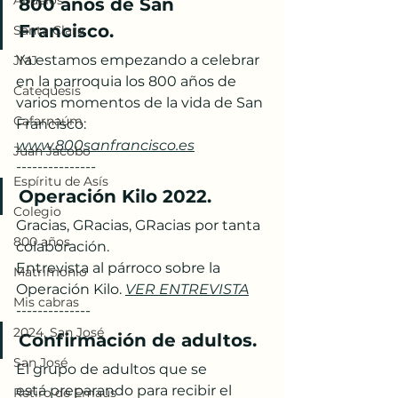
Abuelos
800 años de San 
Francisco. 
Santa Clara
Ya estamos empezando a celebrar 
JMJ
en la parroquia los 800 años de 
Catequesis
varios momentos de la vida de San 
Cafarnaúm
Francisco: 
www.800sanfrancisco.es
Juan Jacobo
---------------
Espíritu de Asís
Operación Kilo 2022.
Colegio
Gracias, GRacias, GRacias por tanta 
800 años
colaboración.
Entrevista al párroco sobre la 
Matrimonio
Operación Kilo. 
VER ENTREVISTA
Mis cabras
--------------
2024, San José
Confirmación de adultos.
San José
El grupo de adultos que se 
está preparando para recibir el 
Retiro de Emaús