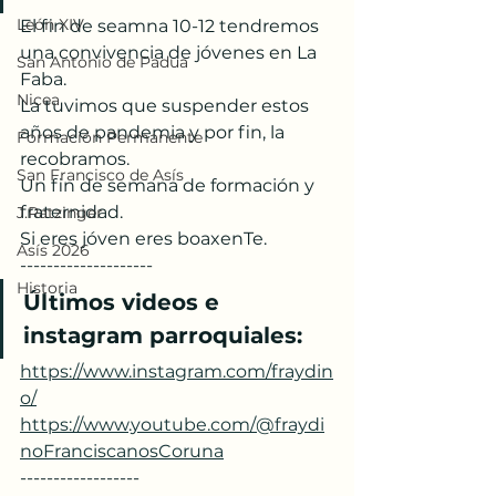
León XIV
El fin de seamna 10-12 tendremos 
una convivencia de jóvenes en La 
San Antonio de Padua
Faba.
Nicea
La tuvimos que suspender estos 
años de pandemia y por fin, la 
Formación Permanente
recobramos. 
San Francisco de Asís
Un fin de semana de formación y 
fraternidad.
J.Ratzinger
Si eres jóven eres boaxenTe.
Asís 2026
--------------------
Historia
Últimos videos e 
instagram parroquiales:
https://www.instagram.com/fraydin
o/
https://www.youtube.com/@fraydi
noFranciscanosCoruna
------------------