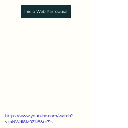
Inicio Web Parroquial
https://www.youtube.com/watch?
v=aNWdl8M0ZN8&t=71s