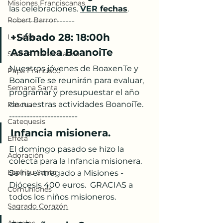
Misiones Franciscanas
las celebraciones. 
VER
 fechas
.
Robert Barron
----------------------
+Sábado 28: 18:00h 
La Faba
Asamblea BoanoiTe
Santos Franciscanos
Nuestros jóvenes de BoaxenTe y 
Papa Francisco
BoanoiTe se reunirán para evaluar, 
Semana Santa
programar y presupuestar el año 
de nuestras actividades BoanoiTe.
Pascua
-----------------------
Catequesis
Infancia misionera. 
Effetá
El domingo pasado se hizo la 
Adoración
colecta para la Infancia misionera. 
Espíritu Santo
Se ha entregado a Misiones - 
Diócesis 400 euros.  GRACIAS a 
Comuniones
todos los niños misioneros.
Sagrado Corazón
--------------------