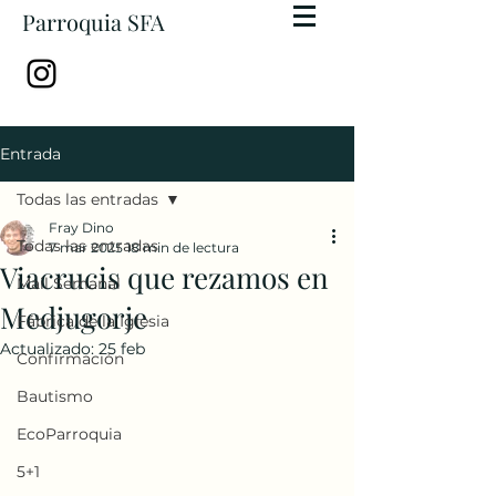
Parroquia SFA
Entrada
Todas las entradas
Fray Dino
Todas las entradas
7 mar 2025
18 min de lectura
Viacrucis que rezamos en
Mail Semanal
Medjugorje
Fábrica de la Iglesia
Actualizado:
25 feb
Confirmación
Bautismo
EcoParroquia
5+1