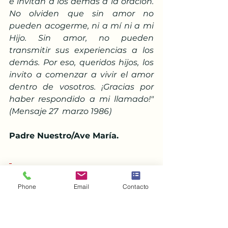
e invitan a los demás a la oración. 
No olviden que sin amor no 
pueden acogerme, ni a mí ni a mi 
Hijo. Sin amor, no pueden 
transmitir sus experiencias a los 
demás. Por eso, queridos hijos, los 
invito a comenzar a vivir el amor 
dentro de vosotros. ¡Gracias por 
haber respondido a mi llamado!" 
(Mensaje 27  marzo 1986)
Padre Nuestro/Ave María.
VII. SÉPTIMA ESTACIÓN: Jesús 
cae por segunda vez
Phone
Email
Contacto
Te adoramos, oh Cristo, y te 
bendecimos, pues por tu Santa 
Cruz redimiste al mundo y a mi 