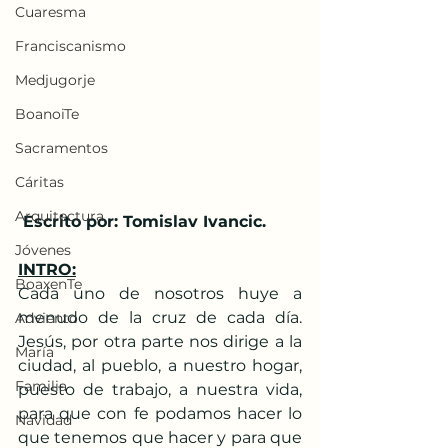
Cuaresma
Franciscanismo
Medjugorje
BoanoiTe
Sacramentos
Cáritas
Arquitectura
 Escrito por: Tomislav Ivancic. 
Jóvenes
INTRO:
BoaxenTe
Cada uno de nosotros huye a 
menudo de la cruz de cada día. 
Adviento
Jesús, por otra parte nos dirige a la 
María
ciudad, al pueblo, a nuestro hogar, 
Familia
puesto de trabajo, a nuestra vida, 
para que con fe podamos hacer lo 
Navidad
que tenemos que hacer y para que 