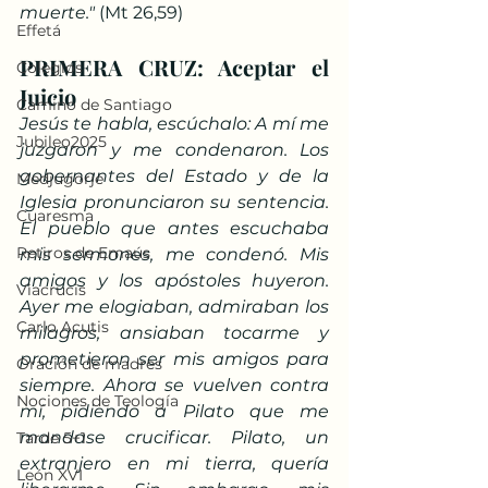
muerte."
 (Mt 26,59)
Effetá
PRIMERA CRUZ: Aceptar el 
Colegios
Juicio
Camino de Santiago
Jesús te habla, escúchalo: A mí me 
Jubileo2025
juzgaron y me condenaron. Los 
gobernantes del Estado y de la 
Medjugorje
Iglesia pronunciaron su sentencia. 
Cuaresma
El pueblo que antes escuchaba 
Retiros de Emaús
mis sermones, me condenó. Mis 
amigos y los apóstoles huyeron. 
Viacrucis
Ayer me elogiaban, admiraban los 
Carlo Acutis
milagros, ansiaban tocarme y 
prometieron ser mis amigos para 
Oración de madres
siempre. Ahora se vuelven contra 
Nociones de Teología
mí, pidiendo a Pilato que me 
mandase crucificar. Pilato, un 
Tarde 5+1
extranjero en mi tierra, quería 
León XVI