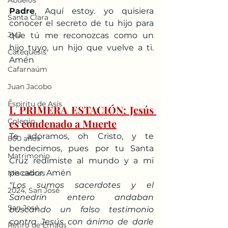
Abuelos
Padre
, Aquí estoy. yo quisiera 
Santa Clara
conocer el secreto de tu hijo para 
JMJ
que tú me reconozcas como un 
hijo tuyo, un hijo que vuelve a ti. 
Catequesis
Amén
Cafarnaúm
Juan Jacobo
Espíritu de Asís
I. PRIMERA ESTACIÓN: Jesús 
Colegio
es condenado a Muerte
Te adoramos, oh Cristo, y te 
800 años
bendecimos, pues por tu Santa 
Matrimonio
Cruz redimiste al mundo y a mi 
pecador. Amén
Mis cabras
"Los sumos sacerdotes y el 
2024, San José
Sanedrín entero andaban 
San José
buscando un falso testimonio 
contra Jesús con ánimo de darle 
Retiro de Emaús