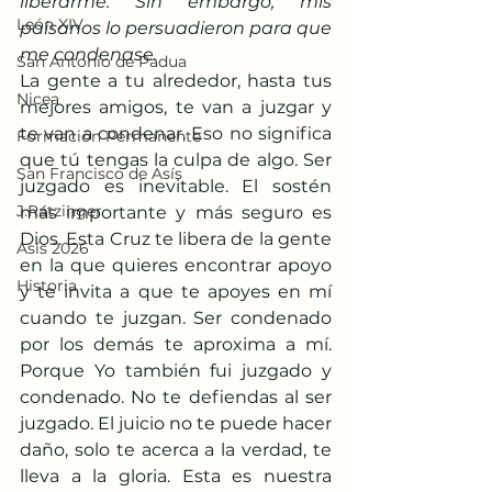
liberarme. Sin embargo, mis 
León XIV
paisanos lo persuadieron para que 
me condenase.
San Antonio de Padua
La gente a tu alrededor, hasta tus 
Nicea
mejores amigos, te van a juzgar y 
te van a condenar. Eso no significa 
Formación Permanente
que tú tengas la culpa de algo. Ser 
San Francisco de Asís
juzgado es inevitable. El sostén 
J.Ratzinger
más importante y más seguro es 
Dios. Esta Cruz te libera de la gente 
Asís 2026
en la que quieres encontrar apoyo 
Historia
y te invita a que te apoyes en mí 
cuando te juzgan. Ser condenado 
por los demás te aproxima a mí. 
Porque Yo también fui juzgado y 
condenado. No te defiendas al ser 
juzgado. El juicio no te puede hacer 
daño, solo te acerca a la verdad, te 
lleva a la gloria. Esta es nuestra 