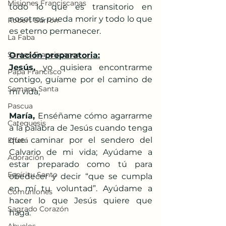
Misiones Franciscanas
todo lo que es transitorio en 
nosotros pueda morir y todo lo que 
Robert Barron
es eterno permanecer.
La Faba
Santos Franciscanos
Oración preparatoria:
Jesús, 
yo quisiera encontrarme 
Papa Francisco
contigo, guíame por el camino de 
Semana Santa
mi vida,
Pascua
María,
 Enséñame cómo agarrarme 
Catequesis
a la palabra de Jesús cuando tenga 
que caminar por el sendero del 
Effetá
Calvario de mi vida; Ayúdame a 
Adoración
estar preparado como tú para 
Espíritu Santo
obedecer y decir “que se cumpla 
en mí tu voluntad”. Ayúdame a 
Comuniones
hacer lo que Jesús quiere que 
Sagrado Corazón
haga.