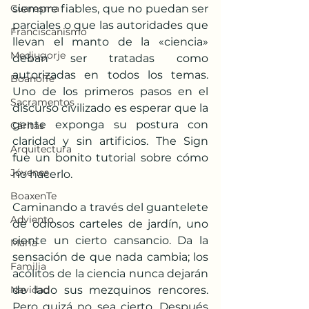
Cuaresma
siempre fiables, que no puedan ser 
parciales o que las autoridades que 
Franciscanismo
llevan el manto de la «ciencia» 
Medjugorje
deban ser tratadas como 
autorizadas en todos los temas. 
BoanoiTe
Uno de los primeros pasos en el 
Sacramentos
discurso civilizado es esperar que la 
gente exponga su postura con 
Cáritas
claridad y sin artificios. The Sign  
Arquitectura
fue un bonito tutorial sobre cómo 
Jóvenes
no hacerlo.
BoaxenTe
Caminando a través del guantelete 
Adviento
de odiosos carteles de jardín, uno 
siente un cierto cansancio. Da la 
María
sensación de que nada cambia; los 
Familia
acólitos de la ciencia nunca dejarán 
Navidad
de lado sus mezquinos rencores. 
Pero quizá no sea cierto. Después 