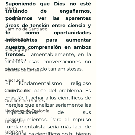
Suponiendo que Dios no esté 
Effetá
tratando de engañarnos, 
podríamos ver las aparentes 
Colegios
áreas de tensión entre ciencia y 
Camino de Santiago
fe como oportunidades 
Jubileo2025
interesantes para aumentar 
nuestra comprensión en ambos 
Medjugorje
frentes. 
Lamentablemente, en la 
Cuaresma
práctica esas conversaciones no 
siempre han sido tan amistosas. 
Retiros de Emaús
Viacrucis
El fundamentalismo religioso 
Carlo Acutis
puede ser parte del problema. Es 
más fácil tachar a los científicos de 
Oración de madres
herejes que analizar seriamente las 
Nociones de Teología
implicaciones de sus 
descubrimientos. Pero el impulso 
Tarde 5+1
fundamentalista sería más fácil de 
León XVI
domar si los científicos no hubieran 