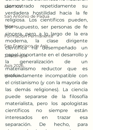
demostrado repetidamente su 
León XIV
verdadera hostilidad hacia la fe 
San Antonio de Padua
religiosa. Los científicos pueden, 
Nicea
por supuesto, ser personas de fe 
sincera, pero a lo largo de la era 
Formación Permanente
moderna, la clase dirigente 
San Francisco de Asís
científica ha desempeñado un 
papel importante en el desarrollo y 
J.Ratzinger
la generalización de un 
Asís 2026
materialismo reductor que es 
Historia
profundamente incompatible con 
el cristianismo (y con la mayoría de 
las demás religiones). La ciencia 
puede separarse de la filosofía 
materialista, pero los apologistas 
científicos no siempre están 
interesados en trazar esa 
separación. De hecho, para 