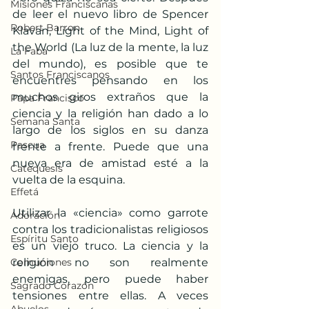
Misiones Franciscanas
de leer el nuevo libro de Spencer 
Robert Barron
Klavan, Light of the Mind, Light of 
the World (La luz de la mente, la luz 
La Faba
del mundo), es posible que te 
Santos Franciscanos
encuentres pensando en los 
muchos giros extraños que la 
Papa Francisco
ciencia y la religión han dado a lo 
Semana Santa
largo de los siglos en su danza 
Pascua
frente a frente. Puede que una 
nueva era de amistad esté a la 
Catequesis
vuelta de la esquina.
Effetá
Utilizar la «ciencia» como garrote 
Adoración
contra los tradicionalistas religiosos 
Espíritu Santo
es un viejo truco. La ciencia y la 
Comuniones
religión no son realmente 
enemigas, pero puede haber 
Sagrado Corazón
tensiones entre ellas. A veces 