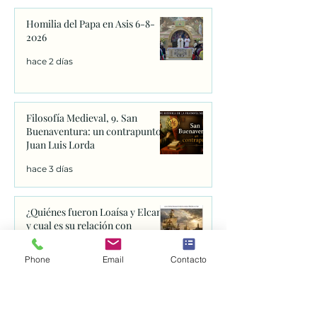
Homilia del Papa en Asis 6-8-
2026
hace 2 días
Filosofía Medieval, 9. San
Buenaventura: un contrapunto.
Juan Luis Lorda
hace 3 días
¿Quiénes fueron Loaísa y Elcano
y cual es su relación con
Franciscanos Coruña?
Phone
Email
Contacto
hace 4 días
La indulgencia de la Porciúncula: