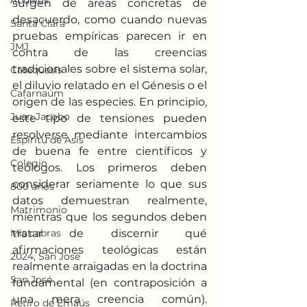
Abuelos
surgen de áreas concretas de 
desacuerdo, como cuando nuevas 
Santa Clara
pruebas empíricas parecen ir en 
JMJ
contra de las creencias 
tradicionales sobre el sistema solar, 
Catequesis
el diluvio relatado en el Génesis o el 
Cafarnaúm
origen de las especies. En principio, 
Juan Jacobo
este tipo de tensiones pueden 
resolverse mediante intercambios 
Espíritu de Asís
de buena fe entre científicos y 
Colegio
teólogos. Los primeros deben 
considerar seriamente lo que sus 
800 años
datos demuestran realmente, 
Matrimonio
mientras que los segundos deben 
Mis cabras
tratar de discernir qué 
afirmaciones teológicas están 
2024, San José
realmente arraigadas en la doctrina 
San José
fundamental (en contraposición a 
una mera creencia común).
Retiro de Emaús