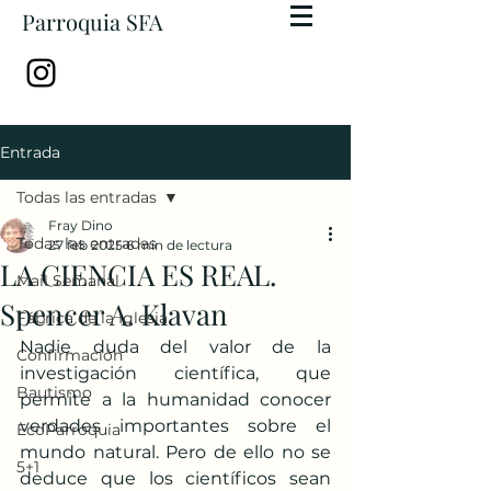
Parroquia SFA
Entrada
Todas las entradas
Fray Dino
Todas las entradas
27 feb 2025
6 min de lectura
LA CIENCIA ES REAL.
Mail Semanal
Spencer A. Klavan
Fábrica de la Iglesia
Nadie duda del valor de la 
Confirmación
investigación científica, que 
Bautismo
permite a la humanidad conocer 
verdades importantes sobre el 
EcoParroquia
mundo natural. Pero de ello no se 
5+1
deduce que los científicos sean 